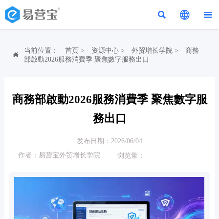



当前位置：
首页
>
资源中心
>
外贸增长学院
>
商務

部啟動2026服務消費季 聚焦數字服務出口
商務部啟動2026服務消費季 聚焦數字服
務出口
发布日期：2026/06/04
作者：易营宝外贸增长学院
浏览量：