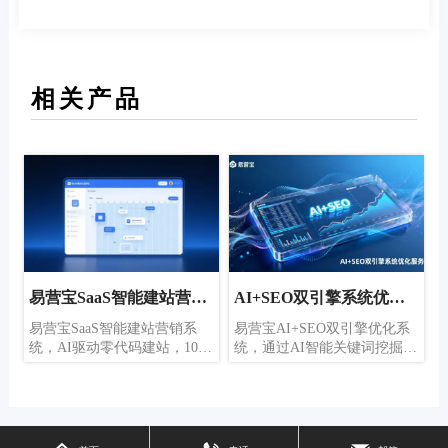
相关产品
决
易营宝SaaS智能建站营销
AI+SEO双引擎系统优化
系统
服务
独
易营宝SaaS智能建站营销系
易营宝AI+SEO双引擎优化系
展
统，AI驱动零代码建站，10分
统，通过AI智能关键词挖掘、
。
钟快速搭建多语言外贸独立
内容生成与全方位技术优化，
品
站，全球服务器加速，AI智能
助力外贸企业获取高质量自然
车
SEO优化，助力企业高效连接
流量，显著提升搜索排名与转
及
全球市场。技术与操作的完美
化率。
企
融合，让外贸建站简单到极致