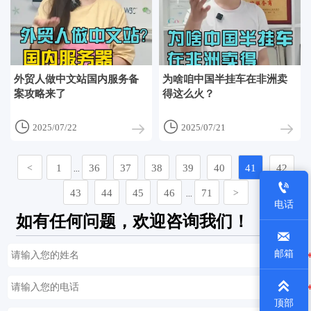
外贸人做中文站国内服务备
为啥咱中国半挂车在非洲卖
案攻略来了
得这么火？


2025/07/22
2025/07/21
1
36
37
38
39
40
41
42
<
...

43
44
45
46
71
>
...
电话
如有任何问题，欢迎咨询我们！

邮箱

顶部