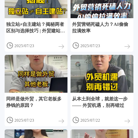
独立站≠自主建站？揭秘两者
外贸营销死磕人力？AI偷偷
区别与选择技巧 | 外贸建站指
拉满效率
南


2025/07/23
2025/07/23
同样是做外贸，其它老板多
从本土到全球，就差这一步
挣钱的原因？
—— 外贸机遇，别再错过


2025/07/23
2025/07/22