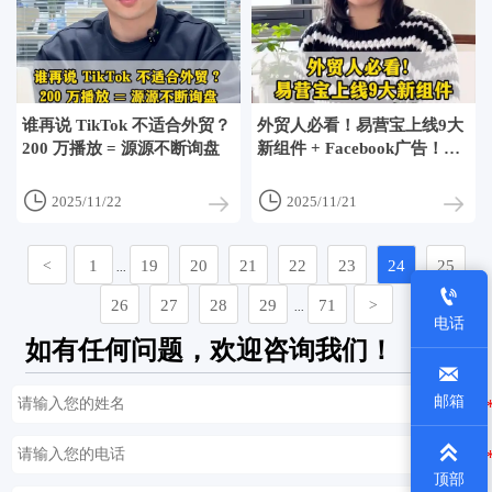
谁再说 TikTok 不适合外贸？
外贸人必看！易营宝上线9大
200 万播放 = 源源不断询盘
新组件 + Facebook广告！建
站颜值爆改、营销火力全
开！


2025/11/22
2025/11/21
1
19
20
21
22
23
24
25
<
...

26
27
28
29
71
>
...
电话
如有任何问题，欢迎咨询我们！

邮箱

顶部