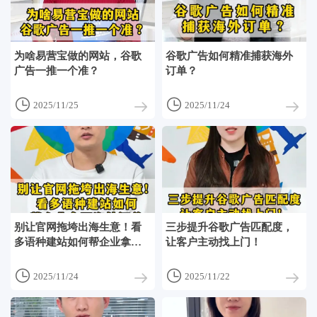
为啥易营宝做的网站，谷歌
谷歌广告如何精准捕获海外
广告一推一个准？
订单？


2025/11/25
2025/11/24
别让官网拖垮出海生意！看
三步提升谷歌广告匹配度，
多语种建站如何帮企业拿下
让客户主动找上门！
海外订单


2025/11/24
2025/11/22