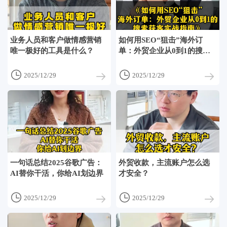
业务人员和客户做情感营销
如何用SEO“狙击”海外订
唯一极好的工具是什么？
单：外贸企业从0到1的搜索
获客实战指南


2025/12/29
2025/12/29
一句话总结2025谷歌广告：
外贸收款，主流账户怎么选
AI替你干活，你给AI划边界
才安全？


2025/12/29
2025/12/29