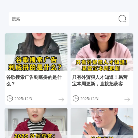

谷歌搜索广告到底拼的是什
只有外贸狠人才知道！易营
么？
宝本周更新，直接把获客效
率拉满！


2025/12/31
2025/12/31