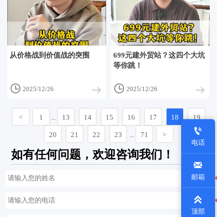
从价格战到价值战的突围
699元建外贸站？这四个大坑
等你跳！


2025/12/26
2025/12/26
1
13
14
15
16
17
18
19
<
...

20
21
22
23
71
>
...
电话
如有任何问题，欢迎咨询我们！

邮箱

顶部