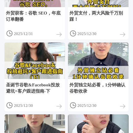
外贸获客：谷歌 SEO，年底
外贸支付，两大风险千万别
订单翻番
踩！


2025/12/31
2025/12/30
圣诞节谷歌&Facebook投放
外贸独立站必看，1分钟确认
避坑+客户跟进指南-下
谷歌收录


2025/12/30
2025/12/30