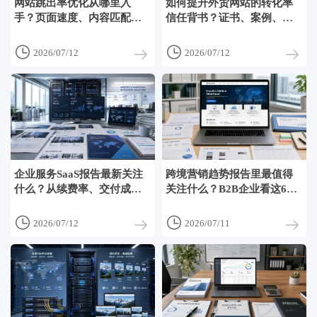
网站跳出率优化从哪里入
如何提升外贸网站的转化率
手？页面速度、内容匹配和
信任背书？证书、案例、评
转化路径排查方法
价该放在哪些位置


2026/07/12
2026/07/12
企业服务SaaS报告最新关注
跨境营销趋势报告里最值得
什么？从续费率、交付成本
关注什么？B2B企业看这6项
到海外增长机会看
信号


2026/07/12
2026/07/11