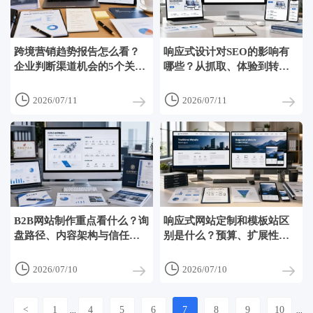
跨境营销趋势报告怎么看？
响应式设计对SEO的影响有
企业判断渠道机会的5个关键
哪些？从抓取、体验到转化
维度
一次讲清


2026/07/11
2026/07/11
B2B网站制作重点看什么？询
响应式网站定制和模板站区
盘路径、内容架构与信任模
别是什么？预算、扩展性与
块设计
维护难度对比


2026/07/10
2026/07/10
<
1
4
5
6
7
8
9
10
...
...