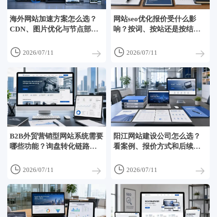
海外网站加速方案怎么选？
网站seo优化报价受什么影
CDN、图片优化与节点部署
响？按词、按站还是按结果
怎么搭配
收费更常见


2026/07/11
2026/07/11
B2B外贸营销型网站系统需要
阳江网站建设公司怎么选？
哪些功能？询盘转化链路拆
看案例、报价方式和后续运
解
营支持


2026/07/11
2026/07/11