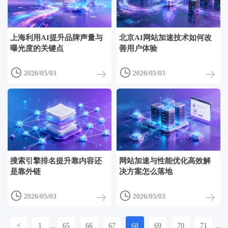
上海利用AI提升品牌声量与
北京AI网站加速技术如何改
曝光度的关键点
善用户体验


2026/05/03
2026/05/03
搜索引擎排名提升靠内容还
网站加速与性能优化高效解
是靠外链
决方案怎么落地


2026/05/03
2026/05/03
<
1
65
66
67
68
69
70
71
...
...