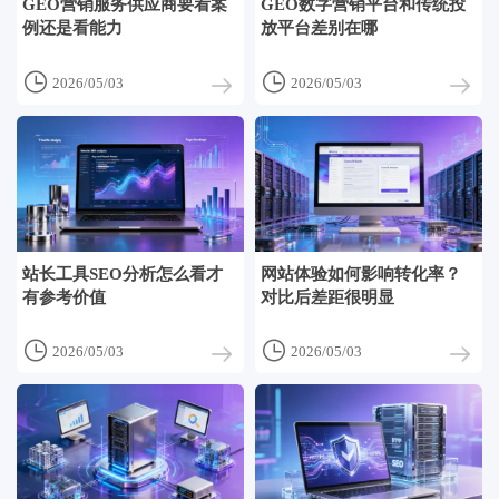
GEO营销服务供应商要看案
GEO数字营销平台和传统投
例还是看能力
放平台差别在哪


2026/05/03
2026/05/03
站长工具SEO分析怎么看才
网站体验如何影响转化率？
有参考价值
对比后差距很明显


2026/05/03
2026/05/03