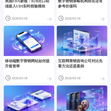
美国FDA新规：B2B出口站
数字营销策略机构排名还有
须嵌入UDI实时校验模块
参考价值吗


2026/05/18
2026/05/18
移动端数字营销网站如何提
互联网营销咨询公司对比先
升留资率
看方法还是案例


2026/05/18
2026/05/18