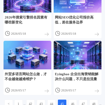
2026年搜索引擎排名因素有
网站SEO优化公司报价高
哪些新变化
低，差在服务边界


2026/05/18
2026/05/18
外贸多语言网站怎么做，才
Eyingbao 企业出海营销能解
不会越做越难维护？
决什么问题，不只是拉流量


2026/05/17
2026/05/17
<
1
42
43
44
45
46
47
48
...
...