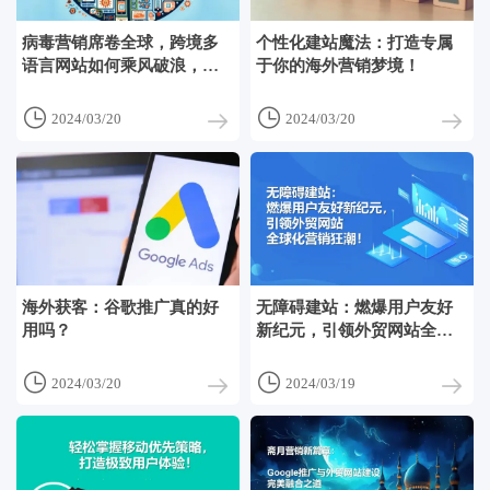
病毒营销席卷全球，跨境多
个性化建站魔法：打造专属
语言网站如何乘风破浪，探
于你的海外营销梦境！
索无限可能？


2024/03/20
2024/03/20
海外获客：谷歌推广真的好
无障碍建站：燃爆用户友好
用吗？
新纪元，引领外贸网站全球
化营销狂潮！


2024/03/20
2024/03/19