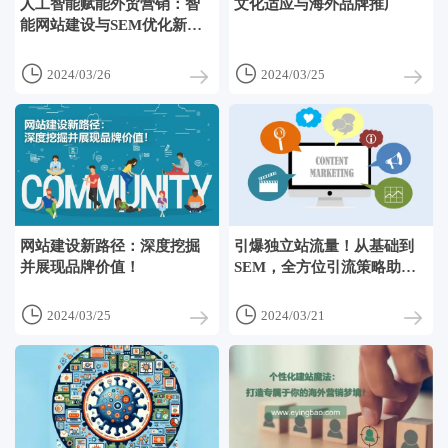
人工智能赋能外贸营销：智
文化适应与海外品牌推广
能网站建设与SEM优化新策
略


2024/03/26
2024/03/25
网站建设新路径：深度挖掘
引爆独立站流量！从基础到
并展现品牌价值！
SEM，全方位引流策略助您
站上国际舞台！


2024/03/25
2024/03/21