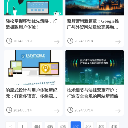
轻松掌握移动优先策略，打
斋月营销新篇章：Google推
造极致用户体验！
广与外贸网站建设完美融合
之道


2024/03/19
2024/03/18
响应式设计与用户体验新纪
技术细节与法规双重守护：
元：打造多语言、多终端兼
打造安全合规的网站新策略
容的网站利器


2024/03/14
2024/03/14
<
1
404
405
406
407
408
409
410
...
...