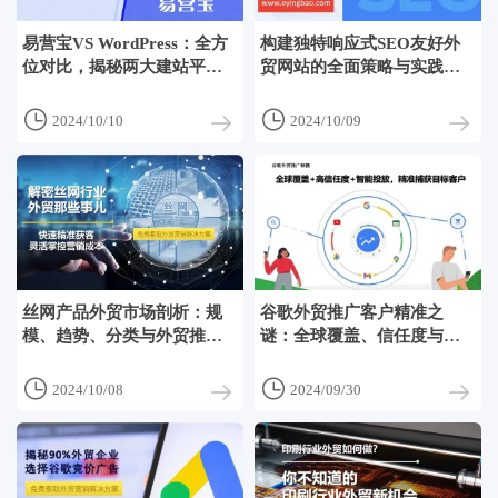
易营宝VS WordPress：全方
构建独特响应式SEO友好外
位对比，揭秘两大建站平台
贸网站的全面策略与实践指
的优劣势
南


2024/10/10
2024/10/09
丝网产品外贸市场剖析：规
谷歌外贸推广客户精准之
模、趋势、分类与外贸推广
谜：全球覆盖、信任度与智
全攻略
能投放的完美结合


2024/10/08
2024/09/30