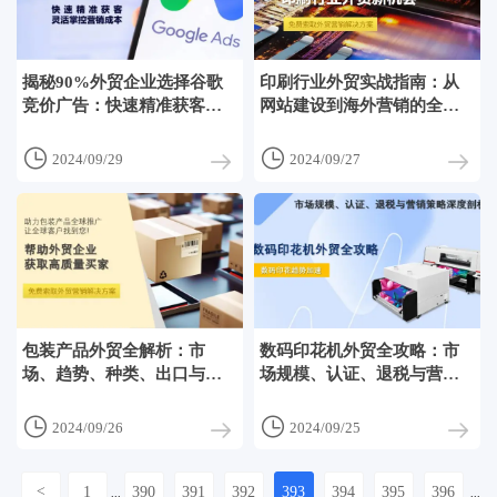
揭秘90%外贸企业选择谷歌
印刷行业外贸实战指南：从
竞价广告：快速精准获客，
网站建设到海外营销的全面
灵活掌控营销成本
剖析


2024/09/29
2024/09/27
包装产品外贸全解析：市
数码印花机外贸全攻略：市
场、趋势、种类、出口与易
场规模、认证、退税与营销
营宝服务指南
策略深度剖析


2024/09/26
2024/09/25
<
1
390
391
392
393
394
395
396
...
...