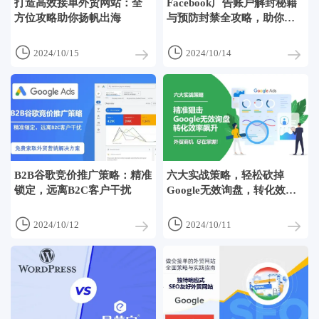
打造高效接单外贸网站：全
Facebook广告账户解封秘籍
方位攻略助你扬帆出海
与预防封禁全攻略，助你投
放无忧！


2024/10/15
2024/10/14
B2B谷歌竞价推广策略：精准
六大实战策略，轻松砍掉
锁定，远离B2C客户干扰
Google无效询盘，转化效率
飙升至新高度！


2024/10/12
2024/10/11