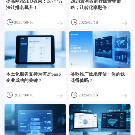
提高网站SEO效果：这7个方
2024最有效的社媒营销策
法让排名飙升！
略，让转化率翻倍！


2025/09/16
2025/09/16
本土化服务支持为何是SaaS
谷歌推广效果评估：你的钱
企业成功的关键？
花得值吗？


2025/09/16
2025/09/16