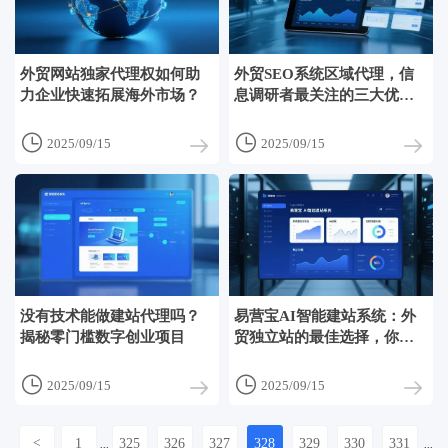
外贸网站独家代理权如何助
外贸SEO系统区域代理，信
力企业快速拓展海外市场？
息调研者最关注的三大优
势！


2025/09/15
2025/09/15
没有技术能做建站代理吗？
易营宝AI智能建站系统：外
揭秘零门槛数字创业项目
贸独立站的最佳选择，你了
解吗？


2025/09/15
2025/09/15
<
1
325
326
327
328
329
330
331
...
...