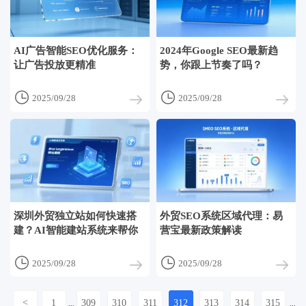
AI广告智能SEO优化服务：
2024年Google SEO最新趋
让广告投放更精准
势，你跟上节奏了吗？


2025/09/28
2025/09/28
深圳外贸独立站如何快速搭
外贸SEO系统区域代理：易
建？AI智能建站系统来帮你
营宝最新政策解读


2025/09/28
2025/09/28
<
1
309
310
311
312
313
314
315
...
...