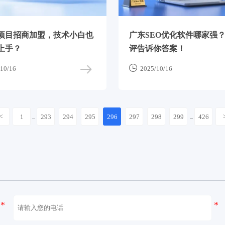
项目招商加盟，技术小白也
广东SEO优化软件哪家强
上手？
评告诉你答案！

10/16
2025/10/16
<
1
293
294
295
296
297
298
299
426
...
...