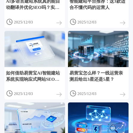
AI多语言建站系统真的能自
智能建站平台推荐：这3款适
动翻译并优化SEO吗？实测
合不懂代码的运营人
结果揭秘


2025/12/03
2025/12/03
如何借助易营宝AI智能建站
易营宝怎么样？一线运营亲
系统实现响应式网站SEO优
测后给出3星还是5星？
化？7步操作流程


2025/12/03
2025/12/03