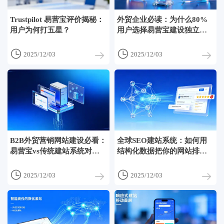
Trustpilot 易营宝评价揭秘：
外贸企业必读：为什么80%
用户为何打五星？
用户选择易营宝建设独立
站？


2025/12/03
2025/12/03
B2B外贸营销网站建设必看：
全球SEO建站系统：如何用
易营宝vs传统建站系统对比
结构化数据把你的网站排到
测评
海外搜索首页？


2025/12/03
2025/12/03