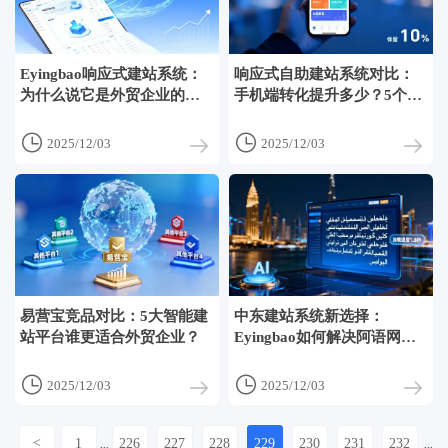
Eyingbao响应式建站系统：
响应式自助建站系统对比：
为什么说它是外贸企业的首
手机端转化提升多少？5个真
选？
实案例


2025/12/03
2025/12/03
易营宝竞品对比：5大智能建
中东建站系统新选择：
站平台谁更适合外贸企业？
Eyingbao如何解决阿语网站
本地化难题？


2025/12/03
2025/12/03
<
1
226
227
228
229
230
231
232
...
...