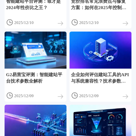
智能建站平台评测：谁才是
竞价排名常见浪费点与修复
2024年性价比之王？
方案：如何在2025年控制每
单获客成本？


2025/12/10
2025/12/10
G2易营宝评测：智能建站平
企业如何评估建站工具的API
台技术参数全解析
与系统兼容性？技术参数清
单


2025/12/09
2025/12/09