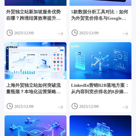
外贸独立站新加坡服务优势
5款数据分析工具对比：如何
在哪？跨境结算效率提升揭
为外贸竞价排名与Google
秘
Ads投放建立一套KPI体系


2025/12/09
2025/12/09
上海外贸独立站如何突破流
LinkedIn营销B2B落地方案：
量瓶颈？本地化运营策略分
从内容到竞价排名的8步操作
享
清单


2025/12/09
2025/12/09