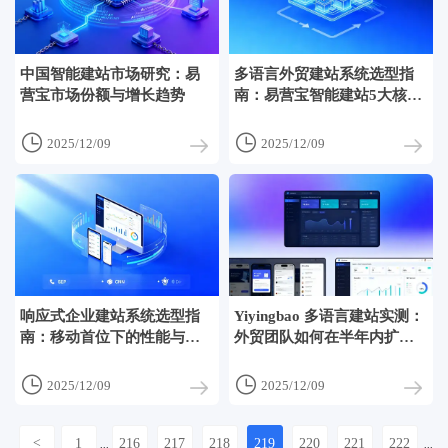
中国智能建站市场研究：易
多语言外贸建站系统选型指
营宝市场份额与增长趋势
南：易营宝智能建站5大核心
优势解析


2025/12/09
2025/12/09
响应式企业建站系统选型指
Yiyingbao 多语言建站实测：
南：移动首位下的性能与转
外贸团队如何在半年内扩展3
化指标
个目标市场？


2025/12/09
2025/12/09
<
1
216
217
218
219
220
221
222
...
...