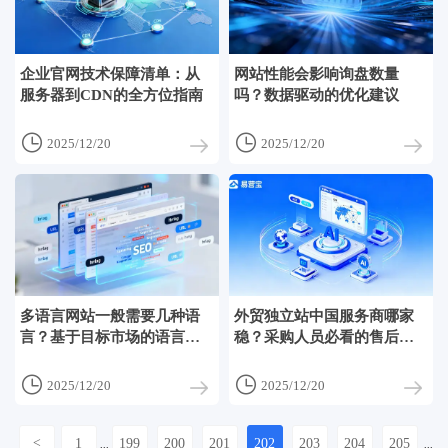
企业官网技术保障清单：从
网站性能会影响询盘数量
服务器到CDN的全方位指南
吗？数据驱动的优化建议


2025/12/20
2025/12/20
多语言网站一般需要几种语
外贸独立站中国服务商哪家
言？基于目标市场的语言选
稳？采购人员必看的售后维
型与成本评估
护评估标准


2025/12/20
2025/12/20
<
1
199
200
201
202
203
204
205
...
...