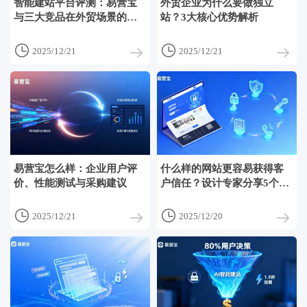
智能建站平台评测：易营宝
外贸企业为什么要做独立
与三大竞品在外贸场景的性
站？3大核心优势解析
能与稳定性对比


2025/12/21
2025/12/21
易营宝怎么样：企业用户评
什么样的网站更容易获得客
价、性能测试与采购建议
户信任？设计专家分享5个关
键要素


2025/12/21
2025/12/20