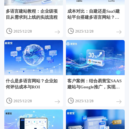
多语言建站教程：企业级项
成本对比：自建还是SaaS建
目从需求到上线的实战流程
站平台搭建多语言网站？一
页对照


2025/12/28
2025/12/28
什么是多语言网站？企业如
客户案例：结合易营宝SAAS
何评估成本与ROI
建站与Google推广，实现经
销商线索增长30%


2025/12/28
2025/12/28