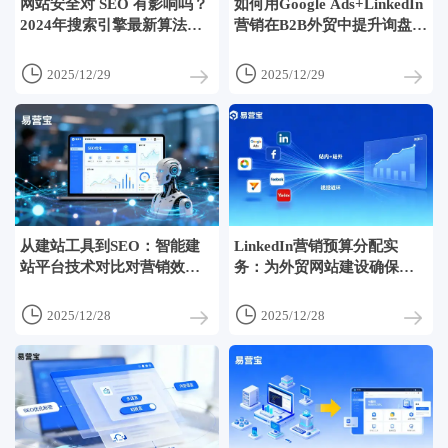
网站安全对 SEO 有影响吗？
如何用Google Ads+LinkedIn
2024年搜索引擎最新算法解
营销在B2B外贸中提升询盘质
读
量


2025/12/29
2025/12/29
从建站工具到SEO：智能建
LinkedIn营销预算分配实
站平台技术对比对营销效果
务：为外贸网站建设确保最
的影响
佳广告ROI


2025/12/28
2025/12/28