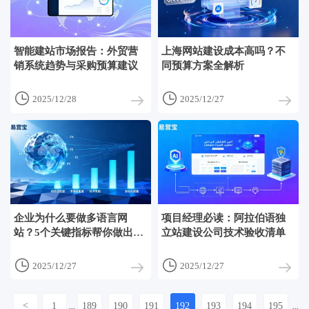
智能建站市场报告：外贸营
上海网站建设成本高吗？不
销系统趋势与采购预算建议
同预算方案全解析


2025/12/28
2025/12/27
企业为什么要做多语言网
项目经理必读：阿拉伯语独
站？5个关键指标帮你做出选
立站建设公司技术验收清单
择


2025/12/27
2025/12/27
<
1
189
190
191
192
193
194
195
...
...