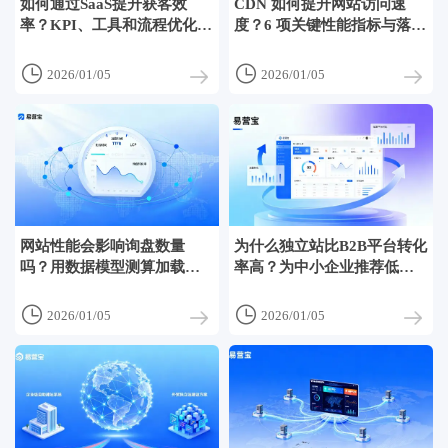
如何通过SaaS提升获客效
CDN 如何提升网站访问速
率？KPI、工具和流程优化指
度？6 项关键性能指标与落地
南
优化步骤


2026/01/05
2026/01/05
网站性能会影响询盘数量
为什么独立站比B2B平台转化
吗？用数据模型测算加载时
率高？为中小企业推荐低成
间与线索损失
本获客方案


2026/01/05
2026/01/05