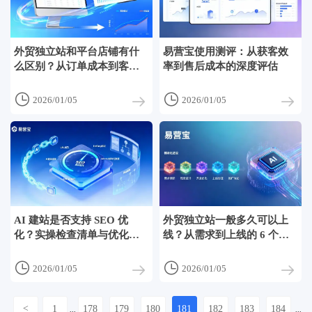
外贸独立站和平台店铺有什
易营宝使用测评：从获客效
么区别？从订单成本到客户
率到售后成本的深度评估
生命周期的对比


2026/01/05
2026/01/05
AI 建站是否支持 SEO 优
外贸独立站一般多久可以上
化？实操检查清单与优化限
线？从需求到上线的 6 个阶
制
段


2026/01/05
2026/01/05
<
1
178
179
180
181
182
183
184
...
...