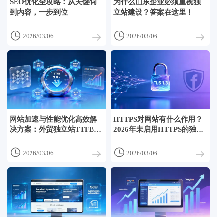
SEO优化全攻略：从关键词
为什么山东企业必须重视独
到内容，一步到位
立站建设？答案在这里！


2026/03/06
2026/03/06
网站加速与性能优化高效解
HTTPS对网站有什么作用？
决方案：外贸独立站TTFB超
2026年未启用HTTPS的独立
2s的4个隐藏瓶颈定位法｜网
站，在Facebook广告投放中
站建设&SEO
已被系统自动限流


2026/03/06
2026/03/06