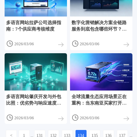
多语言网站拉萨公司选择指
数字化营销解决方案全链路
南：7个供应商考核维度
服务到底包含哪些环节？北
京电商团队拆解从建站到复
购的7个不可跳过模块


2026/03/06
2026/03/06
多语言网站肇庆开发与外包
全球流量生态应用场景正在
比照：优劣势与响应速度比
重构：当东南亚买家打开网
较
页的0.8秒内，你的页面是否
已加载完成？


2026/03/06
2026/03/06
<
1
131
132
133
134
135
136
137
...
...