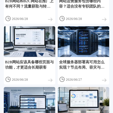
B2B网站和B2C网站在推广上
网站运营服务包含哪些内
有何不同？流量获取与转化
容？适合没有专职团队的企
逻辑对比
业吗


2026/06/28
2026/06/28
B2B网站应该具备哪些页面与
全球服务器部署高可用怎么
功能，才更适合长期获客
实现？节点布局、容灾与访
问速度优化思路


2026/06/28
2026/06/27