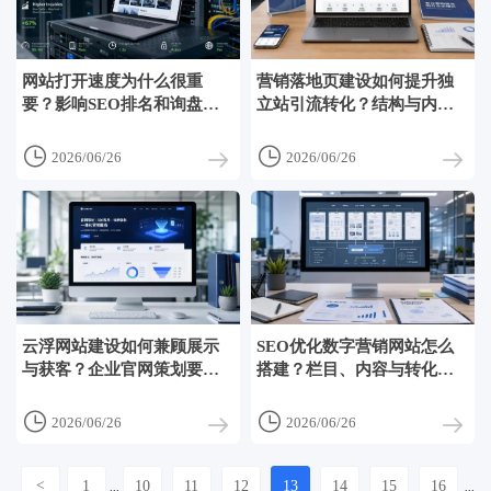
网站打开速度为什么很重
营销落地页建设如何提升独
要？影响SEO排名和询盘转
立站引流转化？结构与内容
化的原因
这样搭


2026/06/26
2026/06/26
云浮网站建设如何兼顾展示
SEO优化数字营销网站怎么
与获客？企业官网策划要点
搭建？栏目、内容与转化路
解析
径解析


2026/06/26
2026/06/26
<
1
10
11
12
13
14
15
16
...
...