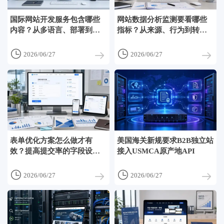
国际网站开发服务包含哪些
网站数据分析监测要看哪些
内容？从多语言、部署到
指标？从来源、行为到转化
SEO基础一次讲清
的核心看板


2026/06/27
2026/06/27
表单优化方案怎么做才有
美国海关新规要求B2B独立站
效？提高提交率的字段设计
接入USMCA原产地API
与转化细节


2026/06/27
2026/06/27