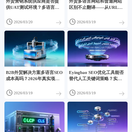
外贸营销系统供应商是否提
外贸多语言网站和普通网站
供UAT测试环境？多语言表
区别不止翻译——从URL结
单提交、询盘自动分发、邮
构、hreflang部署到中东用户
件模板变量测试流程
信任链设计全对比


2026/03/20
2026/03/19
B2B外贸解决方案多语言SEO
Eyingbao SEO优化工具能否
成本高吗？2026年真实项目
替代人工关键词策略？实测
数据显示：内容本地化占
发现它更适合长尾词批量挖
62%，技术部署仅占19%
掘，但核心词布局仍需本地


2026/03/19
2026/03/19
化语义判断