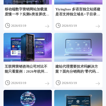
移动端数字营销网站加载速
Yiyingbao 多语言独立站搭建
度慢一半？实测6类首屏优化
是否支持独立域名+子目录混
方案对跳出率与询盘转化的
合结构？2026年已适配GCC
影响
六国不同SEO架构偏好


2026/03/19
2026/03/19
互联网营销咨询公司对比不
建站代理需要技术吗解决方
能只看案例：2026年杭州、
案？面向分销商的‘零代码代
深圳、上海三地服务商在策
理后台’已上线，含客户管
略落地性上的真实差异
理、订单分润、白标页面配


2026/03/19
2026/03/19
置功能