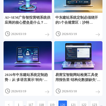
AI+SEM广告智投营销系统供
中东建站系统定制必须绕开
应商的核心壁垒是什么？不
的5个合规雷区：沙特
是算法模型，而是中东本地
SAMA、阿联酋ADHICS及本
搜索词库更新频率与竞价策
地化支付适配要点


2026/03/19
2026/03/19
略适配度
2026年中东建站系统定制趋
易营宝智能网站检测工具使
势：从‘多语言展示’转向‘行
用报告里‘结构化数据缺失’提
为驱动本地化’，动态价格、
示准确吗？我们手动校验了
宗教日历、本地社交登录成
127个Product Schema实例


2026/03/19
2026/03/18
标配
<
1
117
118
119
120
121
122
123
...
...