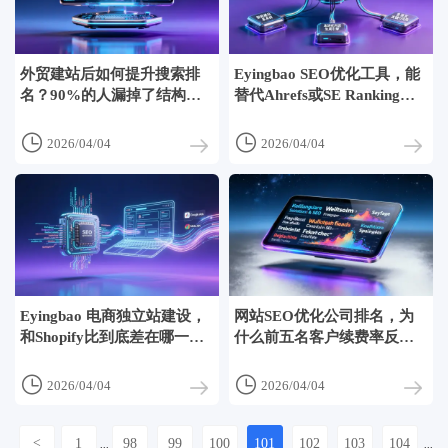
外贸建站后如何提升搜索排
Eyingbao SEO优化工具，能
名？90%的人漏掉了结构化
替代Ahrefs或SE Ranking
数据部署
吗？


2026/04/04
2026/04/04
Eyingbao 电商独立站建设，
网站SEO优化公司排名，为
和Shopify比到底差在哪一
什么前五名客户续费率反而
层？
最低？


2026/04/04
2026/04/04
<
1
98
99
100
101
102
103
104
...
...