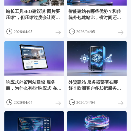
站长工具SEO建议说‘图片要
智能建站有哪些优势？和传
压缩’，但压缩过度会让商品
统外包建站比，省时间还是
细节丢失
省预算更明显


2026/04/05
2026/04/05
响应式外贸网站建设 服务
外贸建站 服务器部署在哪
商，为什么有些‘响应式’在
好？欧洲客户多却把服务器
iPad上直接错版？
放新加坡的真相


2026/04/04
2026/04/04