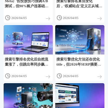
Meta广告投放技巧强调A/B
搜索引擎排名算法变化
测试，但90%账户连基础受
后，‘权威站点’定义正从域名
众分层都没做完
转向内容集群


2026/04/05
2026/04/05
搜索引擎排名优化后自然流
搜索引擎优化方法还在优化
量涨了，但跳出率同步飙升
title，但2026年SERP摘要正
了25%？
由AI重写


2026/04/05
2026/04/05