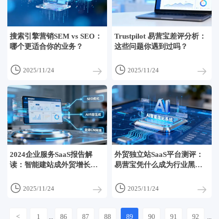
搜索引擎营销SEM vs SEO：
Trustpilot 易营宝差评分析：
哪个更适合你的业务？
这些问题你遇到过吗？


2025/11/24
2025/11/24
2024企业服务SaaS报告解
外贸独立站SaaS平台测评：
读：智能建站成外贸增长新
易营宝凭什么成为行业黑
引擎
马？


2025/11/24
2025/11/24
<
1
86
87
88
89
90
91
92
...
...