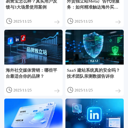
易营宝怎么样？真实用户反
外贸独立站Meta广告代理服
馈与3大场景使用案例
务：如何精准触达海外买
家？


2025/11/25
2025/11/25
海外社交媒体营销：哪些平
SaaS 建站系统真的安全吗？
台最适合你的品牌？
技术团队亲测数据告诉你


2025/11/25
2025/11/25