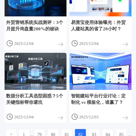
外贸营销系统实战测评：3个
易营宝使用体验曝光：外贸
月提升询盘量200%的秘诀
人建站真的省了20小时？


2025/12/04
2025/12/04
数据分析工具选型困惑？5个
智能建站平台行业讨论：定
关键指标帮你避坑
制化 vs 模板化，谁赢了？


2025/12/04
2025/12/03
<
1
79
80
81
82
83
84
85
...
...