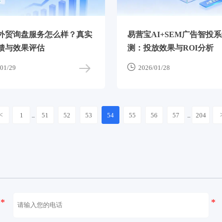
外贸询盘服务怎么样？真实
易营宝AI+SEM广告智投
馈与效果评估
测：投放效果与ROI分析

01/29
2026/01/28
<
1
51
52
53
54
55
56
57
204
...
...