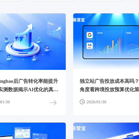
ingbao后广告转化率能提升
独立站广告投放成本高吗？
实测数据揭示AI优化的真实
角度看跨境投放预算优化

01/30
2026/01/30