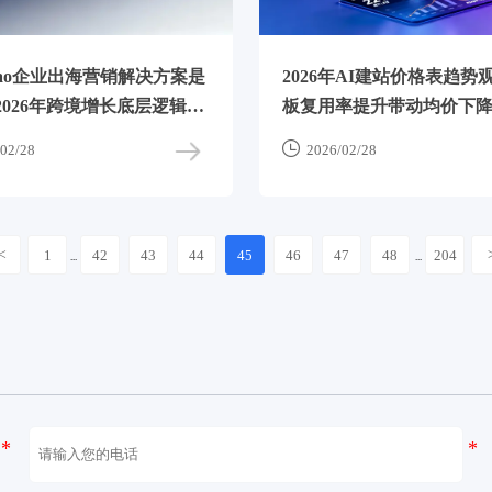
gbao企业出海营销解决方案是
2026年AI建站价格表趋势
2026年跨境增长底层逻辑解
板复用率提升带动均价下降
但SEM联动模块溢价超35

02/28
2026/02/28
<
1
42
43
44
45
46
47
48
204
...
...