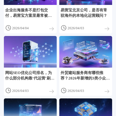
企业出海服务不是打包交
易营宝北京公司，是否有常
付，易营宝方案里最常被忽
驻海外的本地化运营顾问？
略的本地化断点


2026/04/04
2026/04/03
网站SEO优化公司排名，为
外贸建站服务商有哪些推
什么部分机构靠‘代运营’刷出
荐？2026年新增的3类小众但
高排名案例？
高匹配服务商


2026/04/03
2026/04/03