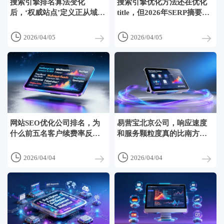
搜索引擎排名算法变化
搜索引擎优化方法还在优化
后，‘权威站点’定义正从域名
title，但2026年SERP摘要正
转向内容集群
由AI重写


2026/04/05
2026/04/05
网站SEO优化公司排名，为
易营宝北京公司，响应速度
什么前五名客户续费率反而
和服务颗粒度真的比南方团
最低？
队强吗？


2026/04/04
2026/04/04