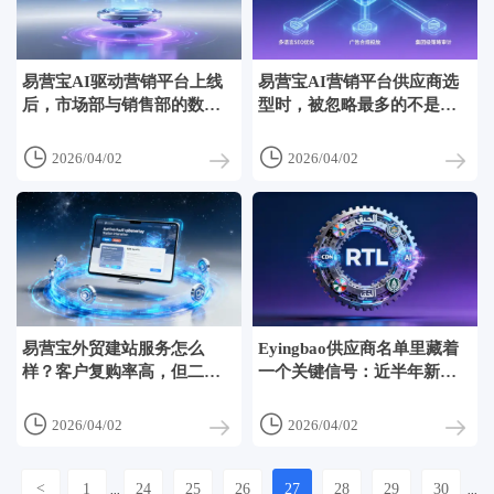
易营宝AI驱动营销平台上线
易营宝AI营销平台供应商选
后，市场部与销售部的数据
型时，被忽略最多的不是报
协同反而更难了
价单，而是他们能否提供可
审计的AI决策日志


2026/04/02
2026/04/02
易营宝外贸建站服务怎么
Eyingbao供应商名单里藏着
样？客户复购率高，但二次
一个关键信号：近半年新增
开发响应周期正在拉长
的5家技术合作方，全集中在
中东本地化合规层


2026/04/02
2026/04/02
<
1
24
25
26
27
28
29
30
...
...