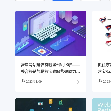
营销网站建设有哪些“杀手锏”——
抓住东
整合营销与易营宝建站营销助力外
营宝S
贸业务飞跃


2023/11/09
2023/