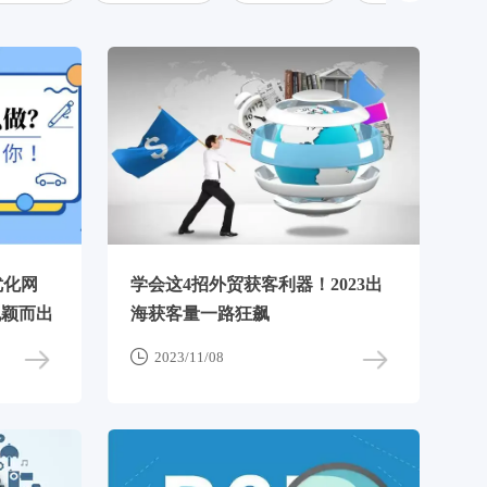
优化网
学会这4招外贸获客利器！2023出
脱颖而出
海获客量一路狂飙

2023/11/08