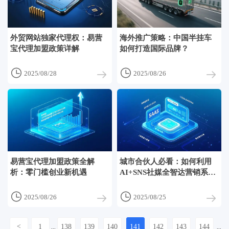
外贸网站独家代理权：易营
海外推广策略：中国半挂车
宝代理加盟政策详解
如何打造国际品牌？


2025/08/28
2025/08/26
易营宝代理加盟政策全解
城市合伙人必看：如何利用
析：零门槛创业新机遇
AI+SNS社媒全智达营销系统
提升业绩？


2025/08/26
2025/08/25
<
1
138
139
140
141
142
143
144
...
...