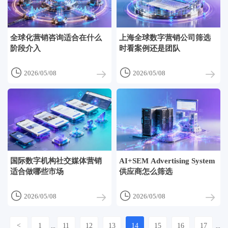
全球化营销咨询适合在什么
上海全球数字营销公司筛选
阶段介入
时看案例还是团队


2026/05/08
2026/05/08
国际数字机构社交媒体营销
AI+SEM Advertising System
适合做哪些市场
供应商怎么筛选


2026/05/08
2026/05/08
<
1
11
12
13
14
15
16
17
...
...