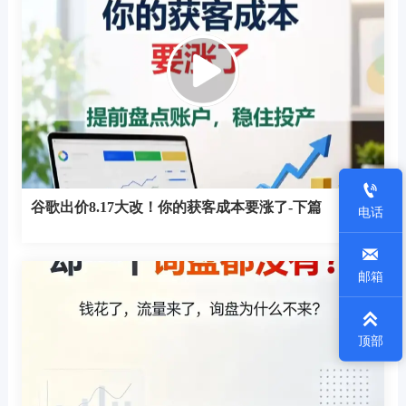

谷歌出价8.17大改！你的获客成本要涨了-下篇
电话

邮箱

顶部