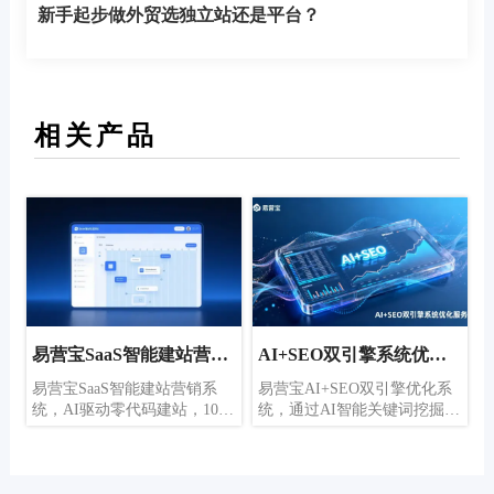
新手起步做外贸选独立站还是平台？
相关产品
决
易营宝SaaS智能建站营销
AI+SEO双引擎系统优化
系统
服务
独
易营宝SaaS智能建站营销系
易营宝AI+SEO双引擎优化系
展
统，AI驱动零代码建站，10分
统，通过AI智能关键词挖掘、
。
钟快速搭建多语言外贸独立
内容生成与全方位技术优化，
品
站，全球服务器加速，AI智能
助力外贸企业获取高质量自然
车
SEO优化，助力企业高效连接
流量，显著提升搜索排名与转
及
全球市场。技术与操作的完美
化率。