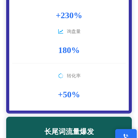
+230%

询盘量
180%

转化率
+50%
长尾词流量爆发
