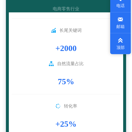
电话
电商零售行业

邮箱

长尾关键词

+2000
顶部

自然流量占比
75%

转化率
+25%