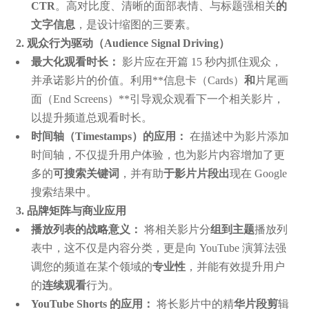
CTR
。高对比度、清晰的面部表情、与标题强相关
的
文字信息
，是设计缩图的三要素。
2. 观众行为驱动（Audience Signal Driving）
最大化观看时长：
影片应在开篇 15 秒内抓住观众，
并承诺影片的价值。利用**信息卡（Cards）
和
片尾画
面（End Screens）**引导观众观看下一个相关影片，
以提升频道总观看时长。
时间轴（Timestamps）的应用：
在描述中为影片添加
时间轴，不仅提升用户体验，也为影片内容增加了更
多的
可搜索关键词
，并有助
于影片片段出
现在 Google
搜索结果中。
3. 品牌矩阵与商业应用
播放列表的战略意义：
将相关影片分
组到主题
播放列
表中，这不仅是内容分类，更是向 YouTube 演算法强
调您的频道在某个领域的
专业性
，并能有效提升用户
的
连续观看
行为。
YouTube Shorts 的应用：
将长影片中的精
华片段剪
辑