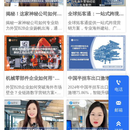
揭秘！这家神秘公司如何助
全球拓客通：一站式跨境营
力外贸B2B企业，轻松征服
销，花小钱撬动全球生意
揭秘一家神秘公司如何专业助
全球拓客通提供一站式跨境营
海外市场？
力外贸B2B企业扬帆出海，通过
销方案，专业海外建站、广告
专业网站打造和海外营销策
推广、社媒运营等全方位服
略，让您的产品轻松征服海外
务，助力企业低成本撬动全球
市场。专业支持，量身定制海
生意。构建‘SEO+SEM+社媒营
外整合营销推广方案。
销’立体获客体系，实现全渠道
拓客与品牌营销。
机械零部件企业如何用"精
中国半挂车出口激增75%背

准营销组合拳"打开欧美高
后：智能升级如何撬动132
外贸B2B企业如何突破海外市场
2024年中国半挂车出口量首月
电话
端市场？
国市场？
壁垒？全链路数字营销方案+智
激增75.86%，智能升级+绿色转
能独立站系统，实现Google到
型撬动全球132国市场，外贸独

TikTok全域获客，转化率提升
立站成破局关键。
230%‌
邮箱
