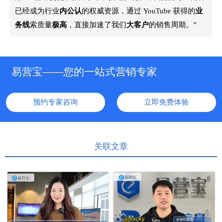
已经成为行业
内公认
的权威资源，通过 YouTube 获得的
业
务线
索质量
极高
，直接加速了我们
大客户
的销售周期。”
易营宝——您的一站式营销专家
预约专家咨询
立即免费体验
关联文章