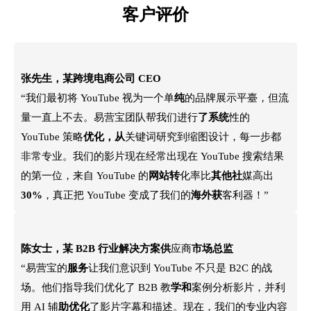
客户评价
张先生，某跨境电商公司 CEO
“我们最初将 YouTube 视为一个单
纯
的品牌展示平臺，但流
量一直上不去。易营宝团队帮我们进行
了系统
性的
YouTube 策略
优化，从
关键词研究到缩图设计，每一步都
非常专业。我们的影片现在经常出现在 YouTube 搜索结果
的第一位，来自 YouTube 的
网站转
化率比
其他社
媒高出
30%
，真正把 YouTube 变成了我们的
海外获
客利器！”
陈女士，某 B2B 行业解决方案供
应商
市场总监
“易营宝的
服务
让我们意识到 YouTube 不只是 B2C 的战
场。他们指导我们优化了 B2B 教
学和
案例分析影片，并利
用 AI 辅
助优化
了影片字幕和描述。现在，我们的专业内容