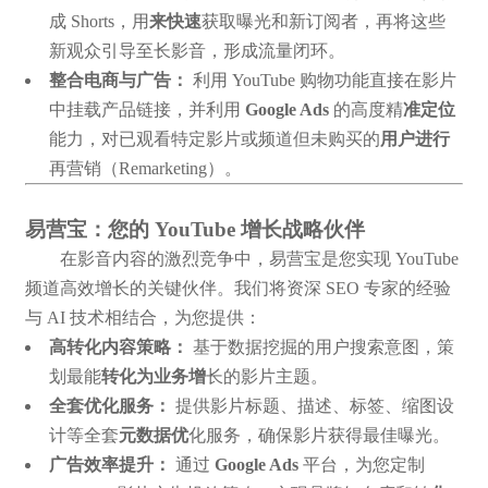
成 Shorts，用
来快速
获取曝光和新订阅者，再将这些
新观众引导至长影音，形成流量闭环。
整合电商与广告：
利用 YouTube 购物功能直接在影片
中挂载产品链接，并利用
Google Ads
的高度精
准定位
能力，对已观看特定影片或频道但未购买的
用户进行
再营销（Remarketing）。
易营宝：您的 YouTube 增长战略伙伴
在影音内容的激烈竞争中，易营宝是您实现 YouTube
频道高效增长的关键伙伴。我们将资深 SEO 专家的经验
与 AI 技术相结合，为您提供：
高转化内容策略：
基于数据挖掘的用户搜索意图，策
划最能
转化为业务增
长的影片主题。
全套优化服务：
提供影片标题、描述、标签、缩图设
计等全套
元数据优
化服务，确保影片获得最佳曝光。
广告效率提升：
通过
Google Ads
平台，为您定制