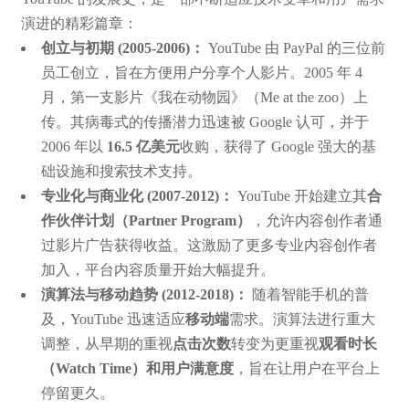
演进的精彩篇章：
创立与初期 (2005-2006)：
YouTube 由 PayPal 的三位前
员工创立，旨在方便用户分享个人影片。2005 年 4
月，第一支影片《我在动物园》（Me at the zoo）上
传。其病毒式的传播潜力迅速被 Google 认可，并于
2006 年以
16.5 亿美元
收购，获得了 Google 强大的基
础设施和搜索技术支持。
专业化与商业化 (2007-2012)：
YouTube 开始建立其
合
作伙伴计划（Partner Program）
，允许内容创作者通
过影片广告获得收益。这激励了更多专业内容创作者
加入，平台内容质量开始大幅提升。
演算法与移动趋势 (2012-2018)：
随着智能手机的普
及，YouTube 迅速适应
移动端
需求。演算法进行重大
调整，从早期的重视
点击次数
转变为更重视
观看时长
（Watch Time）
和
用户满意度
，旨在让用户在平台上
停留更久。