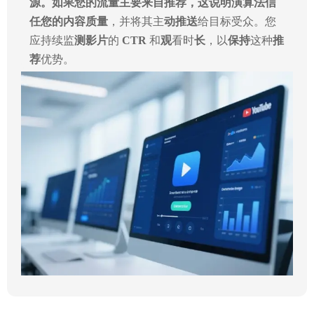
源。如果您的流量主要来自推荐，这说明演算法
信
任您的内容质量
，并将其主
动推送
给目标受众。您
应持续监
测影片
的
CTR
和
观
看时
长
，以
保持
这种
推
荐
优势。