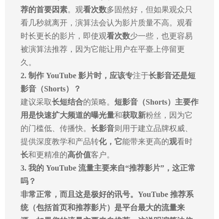
荐的
首要因素
。观
看次数
多固然好，但如果观众只
看几秒就离开，演算法会认为影片质量不高。观看
时长更长的影片，即使观
看次数
少一些，也更容易
被演算法推荐，因为它能让用户在平臺上停留更
久。
2. 制作 YouTube 影片时，应该专
注于
长影音还是短
影音（Shorts）？
建议采取
长短结合
的策略。
短影音（Shorts）
主要作
用是快速扩大频道的
曝光量
和
获取新
粉丝，因为它
的门槛低、传播快。
长影音
则用于建立品牌权威、
提供深度教学和产品转
化，它
能带来更高的
观
看时
长
和更精准的
高价值
客户。
3. 我的 YouTube 流量主要来自“推荐影片”，这正常
吗？
非常正常，而且这是极好的讯号。
YouTube 推荐系
统（包括首页和推荐影片）是平台最大的流量来