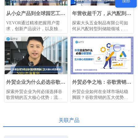
顶部
从小众产品到全球园艺工具
年营收超千万，从汽配到储
头部大卖，它做对了什么？
能，小众赛道跑出大卖！
VEVOR通过精准把握用户需
探索大头五金制品有限公司如
（下篇）
求，创新产品设计，以及独到
何从汽配转型到储能领域，通
的营销策略，成功从小众产品
过建立品牌独立站DATOU
跃升为全球园艺工具头部大
BOSS和精准的营销策略，成功
卖。其独立站细分产品类目、
拓展海外市场，年营收超千
DIY项目模块和博客版块等举
万。
措，有效提升了品牌曝光和用
户粘性，为跨境品牌提供了宝
贵经验。
外贸企业为什么必选谷歌营
外贸必争之地：谷歌营销五
销：五大核心优势解析
大核心优势，您还在等什
探索外贸企业为何必须选择谷
外贸企业如何在全球市场站稳
么？
歌营销的五大核心优势：流量
脚跟？谷歌营销的五大优势为
霸权、成本革命、信任背书、
您揭晓答案！
数据制胜和灵活作战。了解如
何通过谷歌营销有效提升全球
关联产品
市场竞争力。