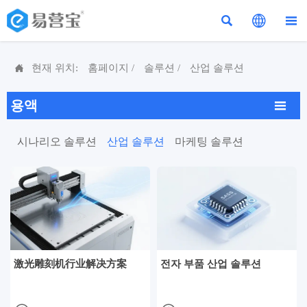




현재 위치:
홈페이지
/
솔루션
/
산업 솔루션
용액

시나리오 솔루션
산업 솔루션
마케팅 솔루션
激光雕刻机行业解决方案
전자 부품 산업 솔루션